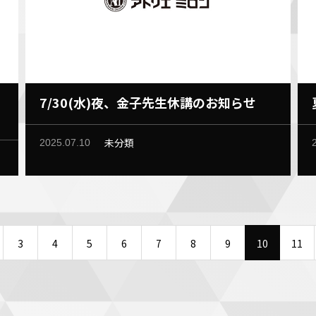
7/30(水)夜、金子先生休講のお知らせ
未分類
2025.07.10
3
4
5
6
7
8
9
10
11